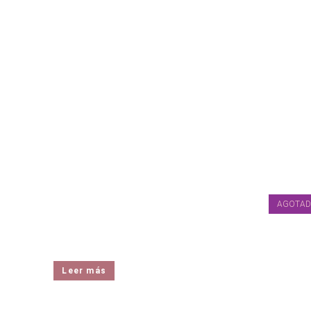
gupack FINDE COMPLETO 90€/persona
AGOTA
90,00
€
Leer más